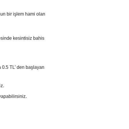
ğun bir işlem hami olan
esinde kesintisiz bahis
ra 0.5 TL’ den başlayan
z.
apabilirsiniz.