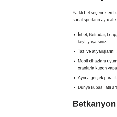
Farklı bet seçenekleri b
sanal sporların ayrıcalık
İnbet, Betradar, Leap,
keyfi yaşarsınız.
Tazı ve at yarışlarını 
Mobil cihazlara uyumlu
oranlarla kupon yapab
Ayrıca gerçek para i
Dünya kupası, atlı ar
Betkanyon 