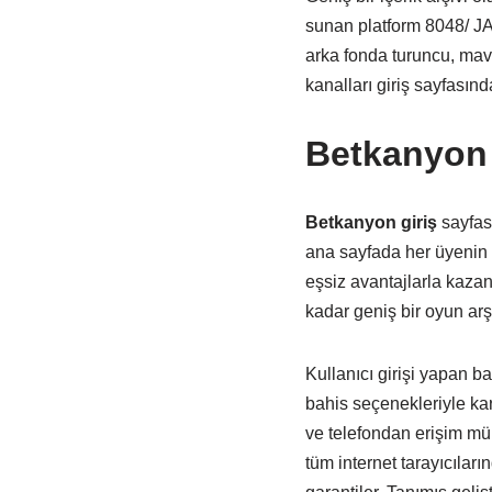
sunan platform 8048/ JAZ
arka fonda turuncu, mavi 
kanalları giriş sayfasınd
Betkanyon 
Betkanyon giriş
sayfas
ana sayfada her üyenin z
eşsiz avantajlarla kaza
kadar geniş bir oyun arşi
Kullanıcı girişi yapan b
bahis seçenekleriyle karş
ve telefondan erişim mü
tüm internet tarayıcılar