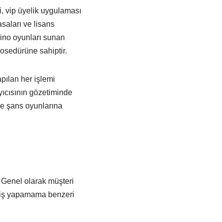
ği, vip üyelik uygulaması
saları ve lisans
ino oyunları sunan
rosedürüne sahiptir.
apılan her işlemi
yıcısının gözetiminde
ve şans oyunlarına
 Genel olarak müşteri
iriş yapamama benzeri