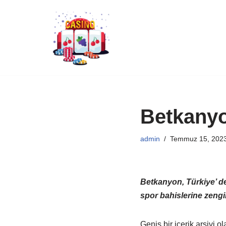
İçeriğe
geç
Betkany
admin
Temmuz 15, 202
Betkanyon, Türkiye’ de 
spor bahislerine zengin
Geniş bir içerik arşivi 