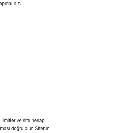
yapmalınız.
 limitler ve site hesap
nması doğru olur. Sitenin