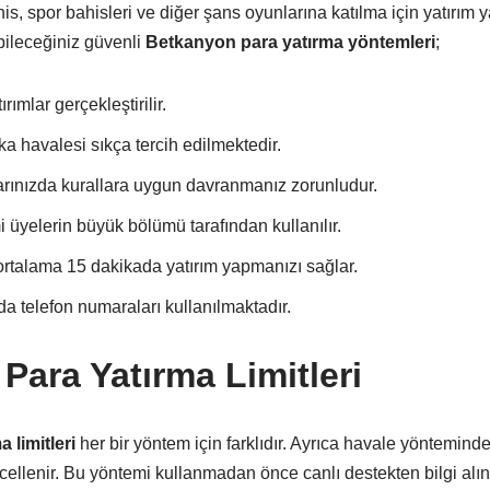
s, spor bahisleri ve diğer şans oyunlarına katılma için yatırım 
bileceğiniz güvenli
Betkanyon para yatırma yöntemleri
;
ırımlar gerçekleştirilir.
ka havalesi sıkça tercih edilmektedir.
larınızda kurallara uygun davranmanız zorunludur.
i üyelerin büyük bölümü tarafından kullanılır.
rtalama 15 dakikada yatırım yapmanızı sağlar.
a telefon numaraları kullanılmaktadır.
Para Yatırma Limitleri
 limitleri
her bir yöntem için farklıdır. Ayrıca havale yönteminde
üncellenir. Bu yöntemi kullanmadan önce canlı destekten bilgi alı