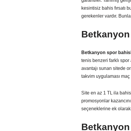
garantiler. Tanımış gelişt
kesintisiz bahis fırsatı
gerekenler vardır. Bunl
Betkanyon 
Betkanyon spor bahis
tenis benzeri farklı spo
avantajı sunan sitede oran
takvim uygulaması maç sa
Site en az 1 TL ila bahis
promosyonlar kazancınızı
seçeneklerine ek olarak 
Betkanyon 