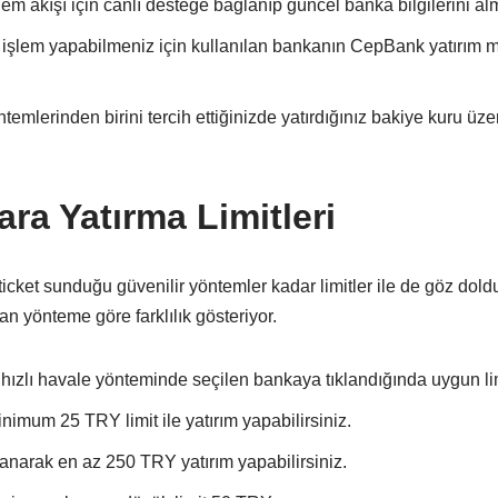
lem akışı için canlı desteğe bağlanıp güncel banka bilgilerini alm
işlem yapabilmeniz için kullanılan bankanın CepBank yatırım
emlerinden birini tercih ettiğinizde yatırdığınız bakiye kuru ü
ara Yatırma Limitleri
ticket sunduğu güvenilir yöntemler kadar limitler ile de göz dold
an yönteme göre farklılık gösteriyor.
ızlı havale yönteminde seçilen bankaya tıklandığında uygun lim
imum 25 TRY limit ile yatırım yapabilirsiniz.
lanarak en az 250 TRY yatırım yapabilirsiniz.