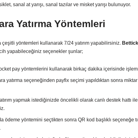
isiklet, sanal at yarışı, sanal tazılar ve misket yarışı bulunuyor.
Para Yatırma Yöntemleri
çeşitli yöntemleri kullanarak 7/24 yatırım yapabilirsiniz.
Bettick
cih yapabileceğiniz seçenekler şunlar;
rocket pay yöntemlerini kullanarak birkaç dakika içerisinde işlem 
a yatırma seçeneğinden payfix seçimi yapıldıktan sonra miktar y
atırım yapmak istediğinizde öncelikli olarak canlı destek hattı ile
iz.
da ödeme yöntemini seçtikten sonra QR kod başlıklı seçeneğe tık
.