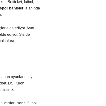
en Betticket, futbol,
 spor bahisleri
alanında
r.
lar elde ediyor. Aynı
lde ediyor. Siz de
noktalara
lanan oyunlar en iyi
xbet, DS, Kiron,
lirsiniz.
ı atışları, sanal futbol