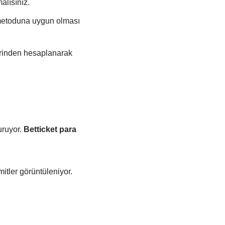
alısınız.
 metoduna uygun olması
zerinden hesaplanarak
uruyor.
Betticket para
itler görüntüleniyor.