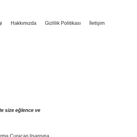
gi
Hakkımızda
Gizlilik Politikası
İletişim
şte size eğlence ve
firma Curacao lisansına