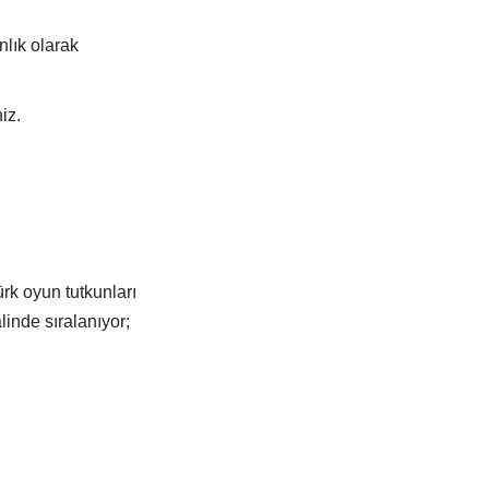
nlık olarak
iz.
rk oyun tutkunları
linde sıralanıyor;