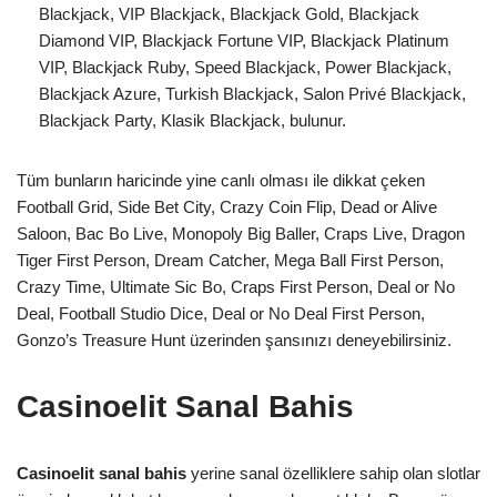
Blackjack, VIP Blackjack, Blackjack Gold, Blackjack
Diamond VIP, Blackjack Fortune VIP, Blackjack Platinum
VIP, Blackjack Ruby, Speed Blackjack, Power Blackjack,
Blackjack Azure, Turkish Blackjack, Salon Privé Blackjack,
Blackjack Party, Klasik Blackjack, bulunur.
Tüm bunların haricinde yine canlı olması ile dikkat çeken
Football Grid, Side Bet City, Crazy Coin Flip, Dead or Alive
Saloon, Bac Bo Live, Monopoly Big Baller, Craps Live, Dragon
Tiger First Person, Dream Catcher, Mega Ball First Person,
Crazy Time, Ultimate Sic Bo, Craps First Person, Deal or No
Deal, Football Studio Dice, Deal or No Deal First Person,
Gonzo’s Treasure Hunt üzerinden şansınızı deneyebilirsiniz.
Casinoelit Sanal Bahis
Casinoelit sanal bahis
yerine sanal özelliklere sahip olan slotlar