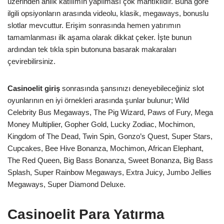
üzerinden anlık katılımın yapılması çok mantıklıdır. Buna göre
ilgili opsiyonların arasında videolu, klasik, megaways, bonuslu
slotlar mevcuttur. Erişim sonrasında hemen yatırımın
tamamlanması ilk aşama olarak dikkat çeker. İşte bunun
ardından tek tıkla spin butonuna basarak makaraları
çevirebilirsiniz.
Casinoelit giriş
sonrasında şansınızı deneyebileceğiniz slot
oyunlarının en iyi örnekleri arasında şunlar bulunur; Wild
Celebrity Bus Megaways, The Pig Wizard, Paws of Fury, Mega
Money Multiplier, Gopher Gold, Lucky Zodiac, Mochimon,
Kingdom of The Dead, Twin Spin, Gonzo’s Quest, Super Stars,
Cupcakes, Bee Hive Bonanza, Mochimon, African Elephant,
The Red Queen, Big Bass Bonanza, Sweet Bonanza, Big Bass
Splash, Super Rainbow Megaways, Extra Juicy, Jumbo Jellies
Megaways, Super Diamond Deluxe.
Casinoelit Para Yatırma