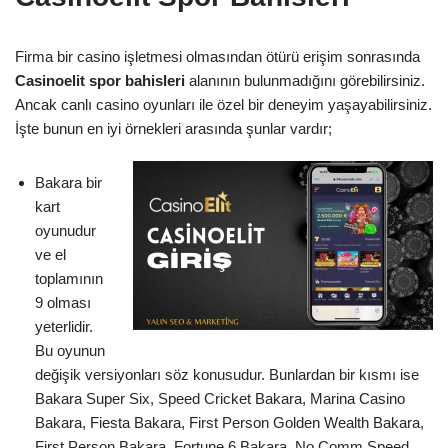
Firma bir casino işletmesi olmasından ötürü erişim sonrasında
Casinoelit spor bahisleri
alanının bulunmadığını görebilirsiniz.
Ancak canlı casino oyunları ile özel bir deneyim yaşayabilirsiniz.
İşte bunun en iyi örnekleri arasında şunlar vardır;
Bakara bir
kart
oyunudur
ve el
toplamının
9 olması
yeterlidir.
Bu oyunun
değişik versiyonları söz konusudur. Bunlardan bir kısmı ise
Bakara Super Six, Speed Cricket Bakara, Marina Casino
Bakara, Fiesta Bakara, First Person Golden Wealth Bakara,
First Person Bakara, Fortune 6 Bakara, No Comm Speed