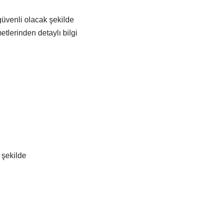
güvenli olacak şekilde
etlerinden detaylı bilgi
 şekilde