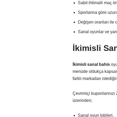
Sabit ihtimalli maç ö
Sporlarına göre uzun
Değişen oranları ile 
Sanal oyunlar ve yarı
İkimisli Sa
İkimisli sanal bahis
oyu
menüde oldukça kapsamlı 
farklı markadan istediğin
Çevrimiçi kuponlarınızı 
üzerinden;
Sanal oyun lobileri,