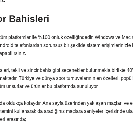
iz.
or Bahisleri
 tüm platformlar ile %100 onluk özelliğindedir. Windows ve Mac 
droid telefonlardan sorunsuz bir şekilde sistem erişimlerinizle 
apabilirsiniz.
eri, tekli ve zincir bahis gibi seçenekler bulunmakla birlikte 4
aktadır. Türkiye ve dünya spor turnuvalarının en özelleri, popül
tüm unsurlar ve ürünler bu platformda sunuluyor.
da oldukça kolaydır. Ana sayfa üzerinden yaklaşan maçları ve e
sistemini kullanarak da aradığınız maçlara saniyeler içerisinde ula
eri arasında;