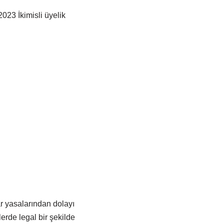
023 İkimisli üyelik
r yasalarından dolayı
erde legal bir şekilde