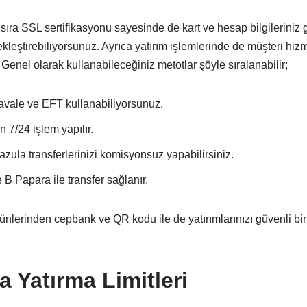
 sıra SSL sertifikasyonu sayesinde de kart ve hesap bilgileriniz 
ekleştirebiliyorsunuz. Ayrıca yatırım işlemlerinde de müşteri hizm
 Genel olarak kullanabileceğiniz metotlar şöyle sıralanabilir;
avale ve EFT kullanabiliyorsunuz.
 7/24 işlem yapılır.
zula transferlerinizi komisyonsuz yapabilirsiniz.
B Papara ile transfer sağlanır.
ünlerinden cepbank ve QR kodu ile de yatırımlarınızı güvenli bir
ra Yatırma Limitleri