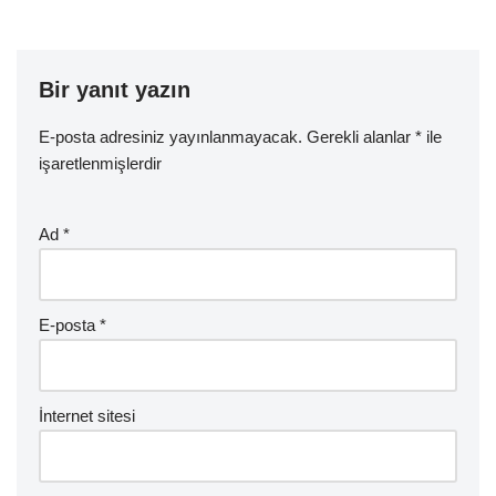
Bir yanıt yazın
E-posta adresiniz yayınlanmayacak.
Gerekli alanlar
*
ile
işaretlenmişlerdir
Ad
*
E-posta
*
İnternet sitesi