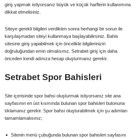
giriş yapmak istiyorsanız büyük ve küçük harflerin kullanımına
dikkat etmelisiniz.
Siteye gerekli bilgileri verdikten sonra herhangi bir sorun ile
karşılaşmadan siteyi kullanmaya başlayabilirsiniz. Bahis
sitesine giriş yapabilmek için öncelikle bilgilerinizin
doğruluğundan emin olmalısınız. Setrabet giriş için daha
önceden kendi adınıza hesap oluşturmanız gerekir.
Setrabet Spor Bahisleri
Site içerisinde spor bahsi oluşturmak istiyorsanız site ana
sayfasının en üst kısmında bulunan spor bahisleri butonuna
tıklamanız gerekir. Spor bahsi oluşturabilmek için şu adımları
tamamlamalısınız;
Sitenin menü çubuğunda bulunan spor bahisleri sayfasını