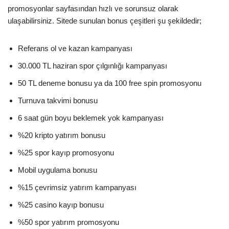
promosyonlar sayfasından hızlı ve sorunsuz olarak
ulaşabilirsiniz. Sitede sunulan bonus çeşitleri şu şekildedir;
Referans ol ve kazan kampanyası
30.000 TL haziran spor çılgınlığı kampanyası
50 TL deneme bonusu ya da 100 free spin promosyonu
Turnuva takvimi bonusu
6 saat gün boyu beklemek yok kampanyası
%20 kripto yatırım bonusu
%25 spor kayıp promosyonu
Mobil uygulama bonusu
%15 çevrimsiz yatırım kampanyası
%25 casino kayıp bonusu
%50 spor yatırım promosyonu