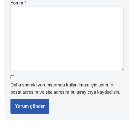
Yorum
*
Daha sonraki yorumlarımda kullanılması için adım, e-
posta adresim ve site adresim bu tarayıcıya kaydedilsin.